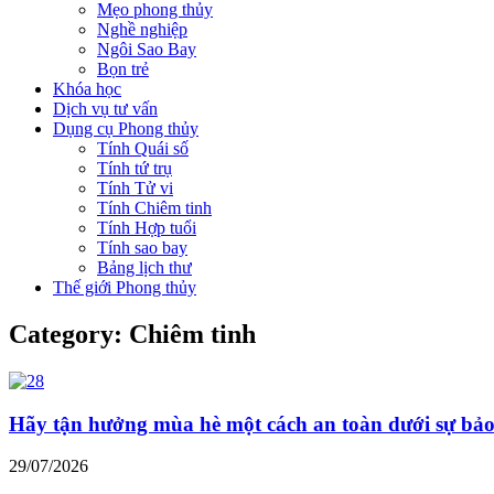
Mẹo phong thủy
Nghề nghiệp
Ngôi Sao Bay
Bọn trẻ
Khóa học
Dịch vụ tư vấn
Dụng cụ Phong thủy
Tính Quái số
Tính tứ trụ
Tính Tử vi
Tính Chiêm tinh
Tính Hợp tuổi
Tính sao bay
Bảng lịch thư
Thế giới Phong thủy
Category: Chiêm tinh
Hãy tận hưởng mùa hè một cách an toàn dưới sự bảo 
29/07/2026