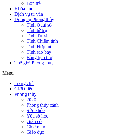
Bọn trẻ
Khóa học
Dịch vụ tư vấn
Dụng cụ Phong thủy
Tính Quái số
Tính tứ trụ
Tính Tử vi
Tính Chiêm tinh
Tính Hợp tuổi
Tính sao bay
Bảng lịch thư
Thế giới Phong thủy
Menu
Trang chủ
Giới thiệu
Phong thủy
2020
Phong thủy cảnh
Sức khỏe
Yêu số học
Giàu có
Chiêm tinh
Giáo dục