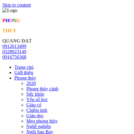
Skip to content
P
H
O
N
G
THỦY
QUANG ĐẠT
0912613499
0328923149
0916756368
Trang chủ
Giới thiệu
Phong thủy
2020
Phong thủy cảnh
Sức khỏe
Yêu số học
Giàu có
Chiêm tinh
Giáo dục
Mẹo phong thủy
Nghề nghiệp
Ngôi Sao Bay