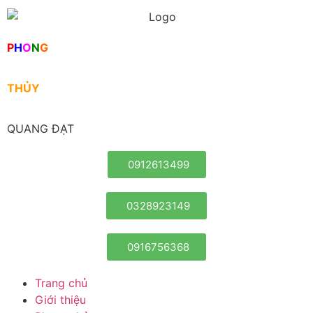
P
H
O
N
G
THỦY
QUANG ĐẠT
0912613499
0328923149
0916756368
Trang chủ
Giới thiệu