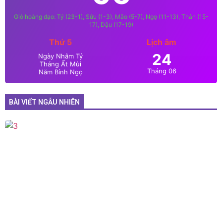
Giờ hoàng đạo: Tý (23-1), Sửu (1-3), Mão (5-7), Ngọ (11-13), Thân (15-
17), Dậu (17-19)
Thứ 5
Lịch âm
24
Ngày Nhâm Tý
Tháng Ất Mùi
Tháng 06
Năm Bính Ngọ
BÀI VIẾT NGẪU NHIÊN