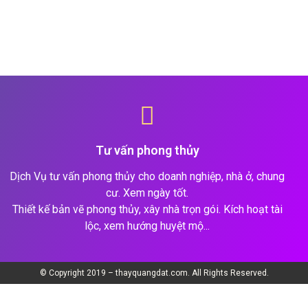
Tư vấn phong thủy
Dịch Vụ tư vấn phong thủy cho doanh nghiệp, nhà ở, chung
cư. Xem ngày tốt.
Thiết kế bản vẽ phong thủy, xây nhà trọn gói. Kích hoạt tài
lộc, xem hướng huyệt mộ...
© Copyright 2019 – thayquangdat.com. All Rights Reserved.