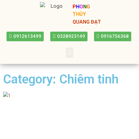
P
H
O
N
G
THỦY
QUANG ĐẠT
0912613499
0328923149
0916756368
Category: Chiêm tinh