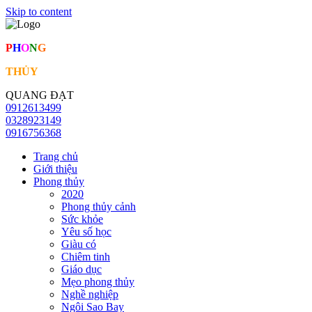
Skip to content
P
H
O
N
G
THỦY
QUANG ĐẠT
0912613499
0328923149
0916756368
Trang chủ
Giới thiệu
Phong thủy
2020
Phong thủy cảnh
Sức khỏe
Yêu số học
Giàu có
Chiêm tinh
Giáo dục
Mẹo phong thủy
Nghề nghiệp
Ngôi Sao Bay