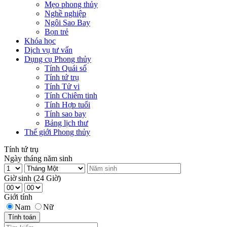
Mẹo phong thủy
Nghề nghiệp
Ngôi Sao Bay
Bọn trẻ
Khóa học
Dịch vụ tư vấn
Dụng cụ Phong thủy
Tính Quái số
Tính tứ trụ
Tính Tử vi
Tính Chiêm tinh
Tính Hợp tuổi
Tính sao bay
Bảng lịch thư
Thế giới Phong thủy
Tính tứ trụ
Ngày tháng năm sinh
Giờ sinh (24 Giờ)
Giới tính
Nam
Nữ
Tính toán