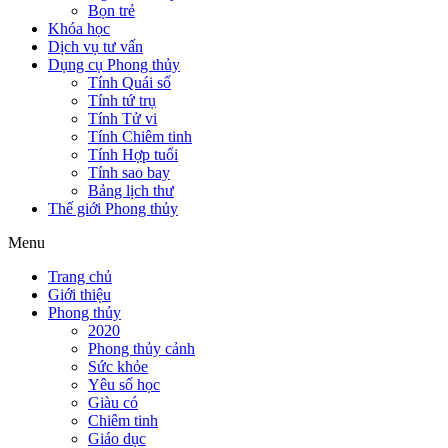
Bọn trẻ
Khóa học
Dịch vụ tư vấn
Dụng cụ Phong thủy
Tính Quái số
Tính tứ trụ
Tính Tử vi
Tính Chiêm tinh
Tính Hợp tuổi
Tính sao bay
Bảng lịch thư
Thế giới Phong thủy
Menu
Trang chủ
Giới thiệu
Phong thủy
2020
Phong thủy cảnh
Sức khỏe
Yêu số học
Giàu có
Chiêm tinh
Giáo dục