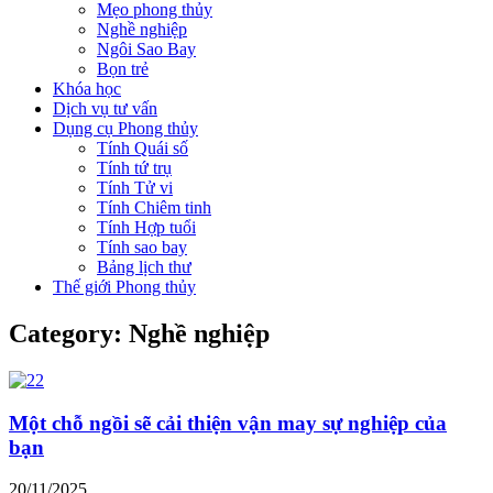
Mẹo phong thủy
Nghề nghiệp
Ngôi Sao Bay
Bọn trẻ
Khóa học
Dịch vụ tư vấn
Dụng cụ Phong thủy
Tính Quái số
Tính tứ trụ
Tính Tử vi
Tính Chiêm tinh
Tính Hợp tuổi
Tính sao bay
Bảng lịch thư
Thế giới Phong thủy
Category: Nghề nghiệp
Một chỗ ngồi sẽ cải thiện vận may sự nghiệp của
bạn
20/11/2025