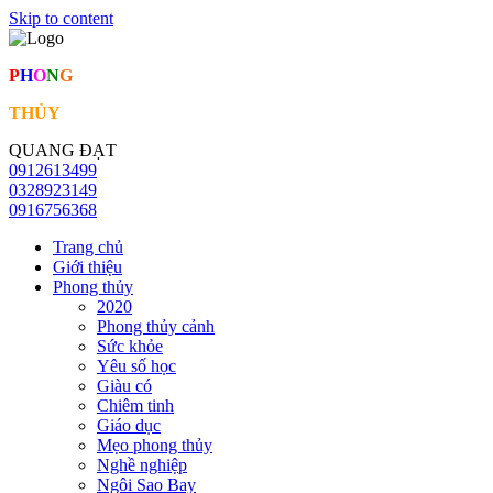
Skip to content
P
H
O
N
G
THỦY
QUANG ĐẠT
0912613499
0328923149
0916756368
Trang chủ
Giới thiệu
Phong thủy
2020
Phong thủy cảnh
Sức khỏe
Yêu số học
Giàu có
Chiêm tinh
Giáo dục
Mẹo phong thủy
Nghề nghiệp
Ngôi Sao Bay