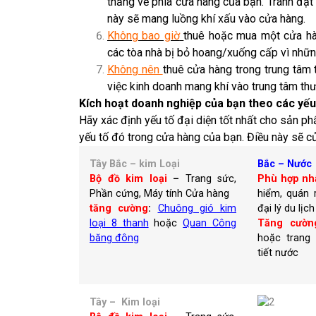
thẳng về phía cửa hàng của bạn. Tránh đặt 
này sẽ mang luồng khí xấu vào cửa hàng.
Không bao giờ
thuê hoặc mua một cửa hà
các tòa nhà bị bỏ hoang/xuống cấp vì những n
Không nên
thuê cửa hàng trong trung tâm 
việc kinh doanh mang khí vào trung tâm th
Kích hoạt doanh nghiệp của bạn theo các yếu
Hãy xác định yếu tố đại diện tốt nhất cho sản p
yếu tố đó trong cửa hàng của bạn. Điều này sẽ 
Tây Bắc – kim Loại
Bắc – Nước
Bộ đồ kim loại
–
Trang sức,
Phù hợp nh
Phần cứng, Máy tính Cửa hàng
hiểm, quán 
tăng cường
:
C
huông gió kim
đại lý du lịch
loại 8 thanh
hoặc
Quan Công
Tăng cườn
băng đông
hoặc trang 
tiết nước
Tây – Kim loại