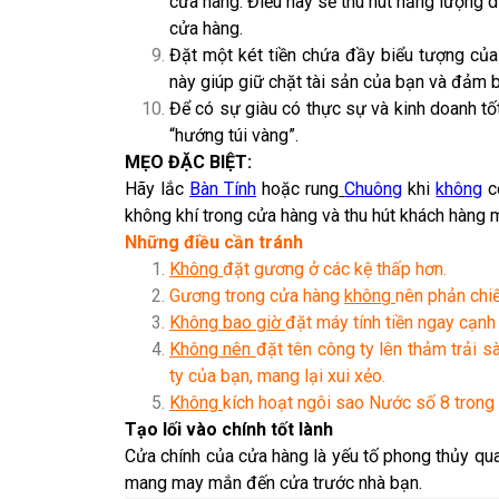
cửa hàng. Điều này sẽ thu hút năng lượng
cửa hàng.
Đặt một két tiền chứa đầy biểu tượng của
này giúp giữ chặt tài sản của bạn và đảm b
Để có sự giàu có thực sự và kinh doanh t
“hướng túi vàng”.
MẸO ĐẶC BIỆT:
Hãy lắc
Bàn Tính
hoặc rung
Chuông
khi
không
c
không khí trong cửa hàng và thu hút khách hàng m
Những điều cần tránh
Không
đặt gương ở các kệ thấp hơn.
Gương trong cửa hàng
không
nên phản chiế
Không bao giờ
đặt máy tính tiền ngay cạnh 
Không nên
đặt tên công ty lên thảm trải s
ty của bạn, mang lại xui xẻo.
Không
kích hoạt ngôi sao Nước số 8 trong
Tạo lối vào chính tốt lành
Cửa chính của cửa hàng là yếu tố phong thủy qua
mang may mắn đến cửa trước nhà bạn.