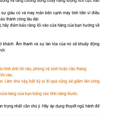
 dương và tăng cường dòng chảy năng lượng tích cực vào
 sự giàu có và may mắn bên cạnh máy tính tiền vì điều
ảo thành công lâu dài.
ốt, hãy đảm bảo rằng lối vào cửa hàng của bạn hướng về
ó khách. Âm thanh và sự lan tỏa của nó sẽ khuấy động
ới.
u hình ảnh lối vào, phòng vệ sinh hoặc cầu thang.
lối vào.
àn. Làm như vậy, bất kỳ ai đi qua cũng sẽ giẫm lên công
 cửa hàng của bạn bằng các tính năng Nước.
n trọng nhất cần chú ý. Hãy áp dụng thuyết ngũ hành để