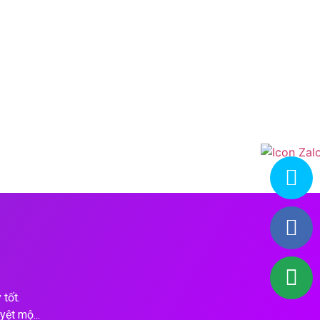
tốt.
yệt mộ...