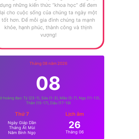
dụng những kiến thức “khoa học” để đem
lại cho cuộc sống của chúng ta ngày một
tốt hơn. Để mỗi gia đình chúng ta mạnh
khỏe, hạnh phúc, thành công và thịnh
vượng!
Tháng 08 năm 2026
08
ờ hoàng đạo: Tý (23-1), Sửu (1-3), Mão (5-7), Ngọ (11-13),
Thân (15-17), Dậu (17-19)
Thứ 7
Lịch âm
26
Ngày Giáp Dần
Tháng Ất Mùi
Tháng 06
Năm Bính Ngọ