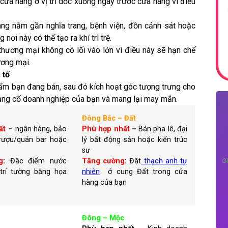
cửa hàng ở vị trí dốc xuống ngay trước cửa hàng vì điều
ng nằm gần nghĩa trang, bệnh viện, đồn cảnh sát hoặc
ơi này có thể tạo ra khí trì trệ.
thương mại không có lối vào lớn vì điều này sẽ hạn chế
ương mại.
 tố
hẩm bạn đang bán, sau đó kích hoạt góc tượng trưng cho
củng cố doanh nghiệp của bạn và mang lại may mắn.
Đông Bắc – Đất
ất
–
ngân hàng, bảo
Phù hợp nhất
–
Bán pha lê, đại
rượu/quán bar hoặc
lý bất động sản hoặc kiến trúc
sư
g
:
Đặc điểm nước
Tăng cường
:
Đặt
thạch anh tự
Gi
trí tường bằng họa
nhiên
ở cung Đất trong cửa
hàng của bạn
Đông – Mộc