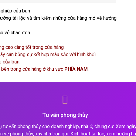
 nghiệp của bạn
hướng tài lộc và tìm kiếm những cửa hàng mở về hướng
có vẻ chào đón.
àng cao càng tốt trong cửa hàng.
ãy cân bằng sự kết hợp màu sắc với hình khối.
o của bạn.
ạn bên trong cửa hàng ở khu vực
PHÍA NAM
.
Tư vấn phong thủy
ụ tư vấn phong thủy cho doanh nghiệp, nhà ở, chung cư. Xem ngày 
n vẽ phong thủy, xây nhà trọn gói. Kích hoạt tài lộc, xem hướng hu