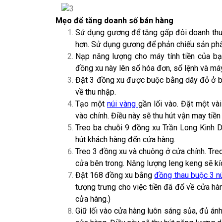
Mẹo để tăng doanh số bán hàng
Sử dụng gương để tăng gấp đôi doanh thu.
hơn. Sử dụng gương để phản chiếu sản phẩ
Nạp năng lượng cho máy tính tiền của b
đồng xu này lên sổ hóa đơn, sổ lệnh và máy 
Đặt 3 đồng xu được buộc bằng dây đỏ ở bố
về thu nhập.
Tạo một
núi vàng
gần lối vào. Đặt một và
vào chính. Điều này sẽ thu hút vận may tiề
Treo ba chuỗi 9 đồng xu Trần Long Kinh D
hút khách hàng đến cửa hàng.
Treo 3 đồng xu và chuông ở cửa chính. Tr
cửa bên trong. Năng lượng leng keng sẽ kíc
Đặt 168 đồng xu bằng
đồng thau buộc 3 n
tượng trưng cho việc tiền đã đổ về cửa hàn
cửa hàng.)
Giữ lối vào cửa hàng luôn sáng sủa, đủ án