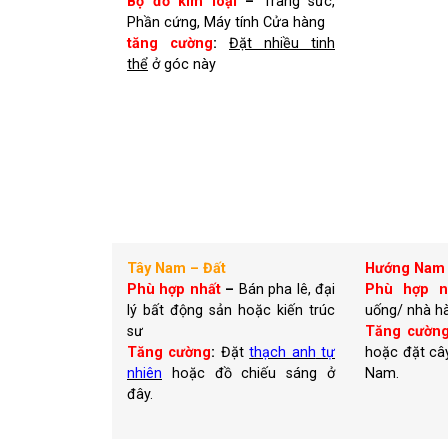
Bộ đồ kim loại
–
Trang sức,
Phần cứng, Máy tính Cửa hàng
tăng cường
:
Đặt
nhiều tinh
thể
ở góc này
Tây Nam – Đất
Hướng Nam
Phù hợp nhất
–
Bán pha lê, đại
Phù hợp n
lý bất động sản hoặc kiến trúc
uống/ nhà h
sư
Tăng cườn
Tăng cường
:
Đặt
thạch anh
tự
hoặc đặt câ
nhiên
hoặc đồ chiếu sáng ở
Nam.
đây.