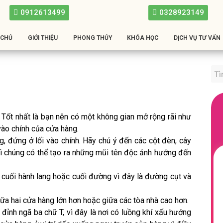
0912613499
0328923149
 CHỦ
GIỚI THIỆU
PHONG THỦY
KHÓA HỌC
DỊCH VỤ TƯ VẤN
 Tốt nhất là bạn nên có một không gian mở rộng rãi như
vào chính của cửa hàng.
, đứng ở lối vào chính. Hãy chú ý đến các cột đèn, cây
ì chúng có thể tạo ra những mũi tên độc ảnh hưởng đến
cuối hành lang hoặc cuối đường vì đây là đường cụt và
a hai cửa hàng lớn hơn hoặc giữa các tòa nhà cao hơn.
ỉnh ngã ba chữ T, vì đây là nơi có luồng khí xấu hướng