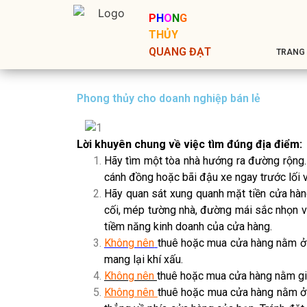
P
H
O
N
G
THỦY
QUANG ĐẠT
TRANG
Phong thủy cho doanh nghiệp bán lẻ
Lời khuyên chung về việc tìm đúng địa điểm:
Hãy tìm một tòa nhà hướng ra đường rộng.
cánh đồng hoặc bãi đậu xe ngay trước lối 
Hãy quan sát xung quanh mặt tiền cửa hàng
cối, mép tường nhà, đường mái sắc nhọn v
tiềm năng kinh doanh của cửa hàng.
Không nên
thuê hoặc mua cửa hàng nằm ở 
mang lại khí xấu.
Không nên
thuê hoặc mua cửa hàng nằm giữ
Không nên
thuê hoặc mua cửa hàng nằm ở đ