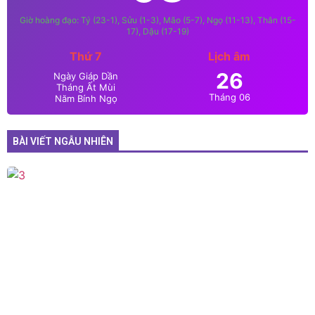
Giờ hoàng đạo: Tý (23-1), Sửu (1-3), Mão (5-7), Ngọ (11-13), Thân (15-
17), Dậu (17-19)
Thứ 7
Lịch âm
26
Ngày Giáp Dần
Tháng Ất Mùi
Tháng 06
Năm Bính Ngọ
BÀI VIẾT NGẪU NHIÊN