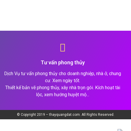
Tư vấn phong thủy
Dịch Vụ tư vấn phong thủy cho doanh nghiệp, nhà ở, chung
cư. Xem ngày tốt.
Thiết kế bản vẽ phong thủy, xây nhà trọn gói. Kích hoạt tài
lộc, xem hướng huyệt mộ...
© Copyright 2019 – thayquangdat.com. All Rights Reserved.