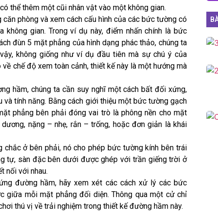
ó thể thêm một cũi nhân vật vào một không gian.
ong căn phòng và xem cách cấu hình của các bức tường có
BÀ
a không gian. Trong ví dụ này, điểm nhấn chính là bức
ách đùn 5 mặt phẳng của hình dạng phác thảo, chúng ta
 vậy, không giống như ví dụ đầu tiên mà sự chú ý của
 về chế độ xem toàn cảnh, thiết kế này là một hướng mà
ng hầm, chúng ta cần suy nghĩ một cách bất đối xứng,
u và tính năng. Bằng cách giới thiệu một bức tường gạch
mặt phẳng bên phải đóng vai trò là phông nền cho mặt
 dương, nặng – nhẹ, rắn – trống, hoặc đơn giản là khái
 chắc ở bên phải, nó cho phép bức tường kính bên trái
g tự, sàn đặc bên dưới được ghép với trần giếng trời ở
t nối với nhau.
u ứng đường hầm, hãy xem xét các cách xử lý các bức
ợc giữa mỗi mặt phẳng đối diện. Thông qua một cử chỉ
 chơi thú vị về trải nghiệm trong thiết kế đường hầm này.