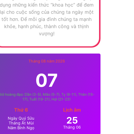
dụng những kiến thức “khoa học” để đem
lại cho cuộc sống của chúng ta ngày một
tốt hơn. Để mỗi gia đình chúng ta mạnh
khỏe, hạnh phúc, thành công và thịnh
vượng!
Tháng 08 năm 2026
07
Giờ hoàng đạo: Dần (3-5), Mão (5-7), Tỵ (9-11), Thân (15-
17), Tuất (19-21), Hợi (21-23)
Thứ 6
Lịch âm
25
Ngày Quý Sửu
Tháng Ất Mùi
Tháng 06
Năm Bính Ngọ