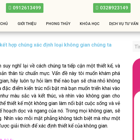
0912613499
0328923149
 CHỦ
GIỚI THIỆU
PHONG THỦY
KHÓA HỌC
DỊCH VỤ TƯ VẤN
ết hợp chúng xác định loại không gian chúng ta
suy nghĩ lại về cách chúng ta tiếp cận một thiết kế, và
 bản thân từ chuẩn mực. Vấn đề này tôi muốn khám phá
ian, hãy luôn tự hỏi làm thế nào bạn sẽ chia nhỏ không
 đặc điểm kiến ​​trúc nổi bật mà bạn muốn triển khai vào
 như màu sắc và kết thúc, và nhìn vào không gian cho
thể thiết kế một không gian làm nổi bật cuộc sống và vẻ
ế hoạch dọc và ngang của nó. Trong mọi không gian, sẽ
ng. Nhìn vào mỗi mặt phẳng không tách biệt mà như một
ược giải thích để xác định thiết kế của không gian.