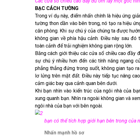
Các cửa sổ chiều cao đầy đủ ôm lấy một góc hình
BẠC CÁCH TƯỜNG
Trong ví dụ này, điểm nhấn chính là hiệu ứng g
tường thon dần vào bên trong, nó tạo ra hiệu ứn
căn phòng. Khi sự chú ý của chúng ta được hướng
không gian về phía hậu cảnh. Điều này sau đó th
toàn cảnh để trải nghiệm không gian rộng lớn.
Bằng cách giới thiệu các cửa sổ chiều cao đầy 
sự chú ý nhiều hơn đến các tính năng ngang củ
phẳng thẳng đứng trong suốt, không gian tạo ra
lơ lửng trên mặt đất. Điều này tiếp tục nâng cao 
cảm giác bay qua cảnh quan bên dưới.
Khi bạn nhìn vào kiến ​​trúc của ngôi nhà của 
xung quanh bạn. Nhìn ra ngoài không gian và xem
ngôi nhà của bạn với bên ngoài.
bạn có thể tích hợp giới hạn bên trong của 
Nhấn mạnh hồ sơ