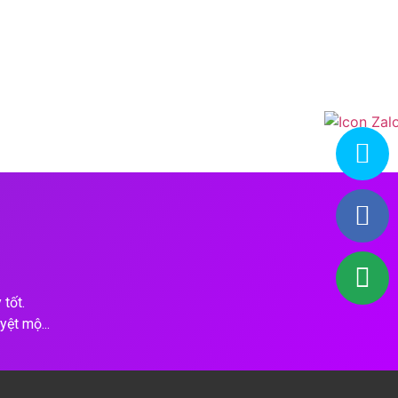
tốt.
yệt mộ...