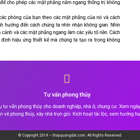
n để cho phép các mặt phẳng nằm ngang thống trị không
ề các phòng của bạn theo các mặt phẳng của nó và cách
h hưởng đến cách chúng ta nhìn nhận không gian. Nhìn
n cảnh và các mặt phẳng ngang làm các yếu tố nền. Cách
định hiệu ứng thiết kế mà chúng ta tạo ra trong không
Tư vấn phong thủy
ụ tư vấn phong thủy cho doanh nghiệp, nhà ở, chung cư. Xem ngày 
n vẽ phong thủy, xây nhà trọn gói. Kích hoạt tài lộc, xem hướng hu
© Copyright 2019 – thayquangdat.com. All Rights Reserved.