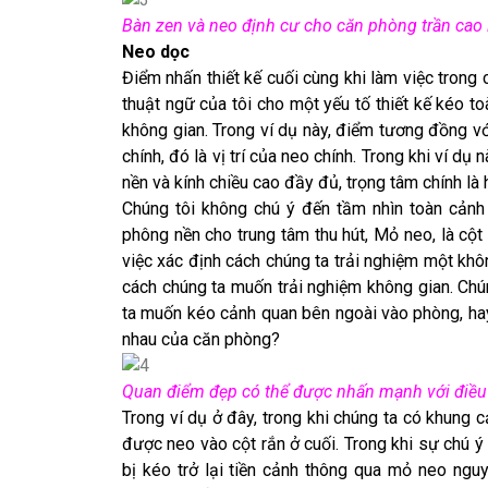
Bàn zen và neo định cư cho căn phòng trần cao 
Neo dọc
Điểm nhấn thiết kế cuối cùng khi làm việc trong 
thuật ngữ của tôi cho một yếu tố thiết kế kéo t
không gian. Trong ví dụ này, điểm tương đồng với
chính, đó là vị trí của neo chính. Trong khi ví dụ
nền và kính chiều cao đầy đủ, trọng tâm chính là h
Chúng tôi không chú ý đến tầm nhìn toàn cảnh 
phông nền cho trung tâm thu hút, Mỏ neo, là cột
việc xác định cách chúng ta trải nghiệm một khô
cách chúng ta muốn trải nghiệm không gian. Chú
ta muốn kéo cảnh quan bên ngoài vào phòng, ha
nhau của căn phòng?
Quan điểm đẹp có thể được nhấn mạnh với điều t
Trong ví dụ ở đây, trong khi chúng ta có khung c
được neo vào cột rắn ở cuối. Trong khi sự chú ý 
bị kéo trở lại tiền cảnh thông qua mỏ neo nguy