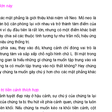
lớn này.
các mặt phẳng là giới thiệu khái niệm về Neo. Mỏ neo là
oàn bộ căn phòng lại với nhau và trở thành tâm điểm của
 ví dụ đầu tiên là rất lớn, nhưng có một điểm khác biệt
 này chia sẻ các thuộc tính tương tự như trần nổi, hiệu ứng
iệu ứng thống trị.
phía sau, thay vào đó, khung cảnh chỉ đóng vai trò là
 trung tâm và sắp xếp chỗ ngồi hình chữ L. Bí mật trong
ng gian là hiểu những gì chúng ta muốn tập trung vào và
ng ta có muốn tập trung vào nội thất không? Hay chúng
y chúng ta muốn gây chú ý hơn cho các mặt phẳng khác
rị tiền cảnh thích hợp.
ảnh tuyệt đẹp này ở hậu cảnh, sự chú ý của chúng ta lại
của chúng ta bị thu hút về phía cảnh quan, chúng ta luôn
ên khối. Nếu chúng ta muốn kéo ra khỏi tiền cảnh, cột