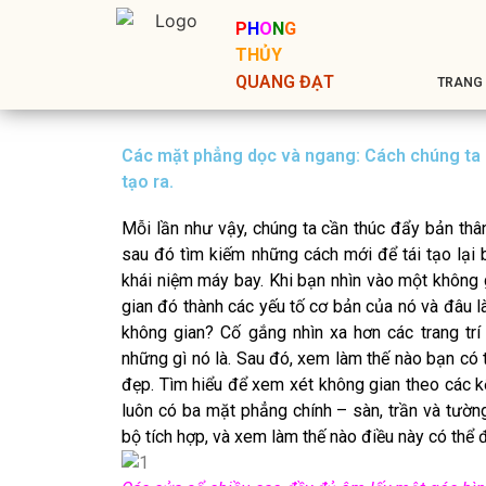
P
H
O
N
G
THỦY
QUANG ĐẠT
TRANG
Các mặt phẳng dọc và ngang: Cách chúng ta k
tạo ra.
Mỗi lần như vậy, chúng ta cần thúc đẩy bản thân 
sau đó tìm kiếm những cách mới để tái tạo lại
khái niệm máy bay. Khi bạn nhìn vào một không g
gian đó thành các yếu tố cơ bản của nó và đâu là
không gian? Cố gắng nhìn xa hơn các trang trí
những gì nó là. Sau đó, xem làm thế nào bạn có 
đẹp. Tìm hiểu để xem xét không gian theo các k
luôn có ba mặt phẳng chính – sàn, trần và tườ
bộ tích hợp, và xem làm thế nào điều này có thể đ