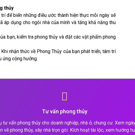
g thủy
trí để biến những điều ước thành hiện thực mỗi ngày sẽ
ã áp dụng cho ngôi nhà của mình và tăng khả năng thu
của bạn, kiểm tra phong thủy và đặt các vật phẩm phong
hi nhận thức về Phong Thủy của bạn phát triển, tâm trí
ệu ứng cộng hưởng.
Tư vấn phong thủy
ụ tư vấn phong thủy cho doanh nghiệp, nhà ở, chung cư. Xem ngày 
n vẽ phong thủy, xây nhà trọn gói. Kích hoạt tài lộc, xem hướng hu