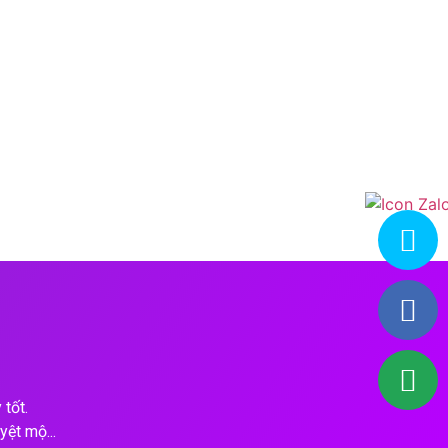
tốt.
yệt mộ...