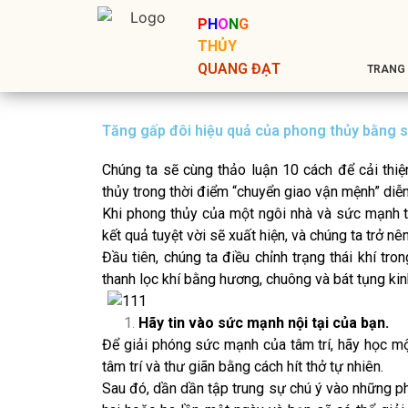
P
H
O
N
G
THỦY
QUANG ĐẠT
TRANG
Tăng gấp đôi hiệu quả của phong thủy bằng s
Chúng ta sẽ cùng thảo luận 10 cách để cải thiện
thủy trong thời điểm “chuyển giao vận mệnh” diễ
Khi phong thủy của một ngôi nhà và sức mạnh t
kết quả tuyệt vời sẽ xuất hiện, và chúng ta trở nên
Đầu tiên, chúng ta điều chỉnh trạng thái khí tr
thanh lọc khí bằng hương, chuông và bát tụng kin
Hãy tin vào sức mạnh nội tại của bạn.
Để giải phóng sức mạnh của tâm trí, hãy học một
tâm trí và thư giãn bằng cách hít thở tự nhiên.
Sau đó, dần dần tập trung sự chú ý vào những phầ