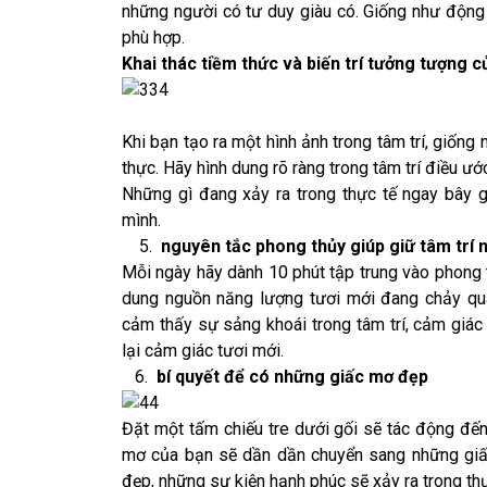
những người có tư duy giàu có. Giống như động
phù hợp.
Khai thác tiềm thức và biến trí tưởng tượng c
Khi bạn tạo ra một hình ảnh trong tâm trí, giống
thực. Hãy hình dung rõ ràng trong tâm trí điều ư
Những gì đang xảy ra trong thực tế ngay bây g
mình.
5.
nguyên tắc phong thủy giúp giữ tâm trí
Mỗi ngày hãy dành 10 phút tập trung vào phong t
dung nguồn năng lượng tươi mới đang chảy qua
cảm thấy sự sảng khoái trong tâm trí, cảm giác
lại cảm giác tươi mới.
6.
bí quyết để có những giấc mơ đẹp
Đặt một tấm chiếu tre dưới gối sẽ tác động đến
mơ của bạn sẽ dần dần chuyển sang những giấ
đẹp, những sự kiện hạnh phúc sẽ xảy ra trong thự