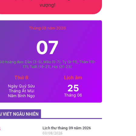
vượng!
Tháng 08 năm 2026
07
Giờ hoàng đạo: Dần (3-5), Mão (5-7), Tỵ (9-11), Thân (15-
17), Tuất (19-21), Hợi (21-23)
Thứ 6
Lịch âm
25
Ngày Quý Sửu
Tháng Ất Mùi
Tháng 06
Năm Bính Ngọ
I VIẾT NGẪU NHIÊN
Lịch thư tháng 09 năm 2026
03/08/2026