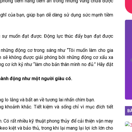
i phóng tiềm năng tiềm ẩn trong những vùng chưa được
 nghĩ của bạn, giúp bạn dễ dàng sử dụng sức mạnh tiềm
c sự muốn đạt được. Động lực thúc đẩy bạn đạt được
 những động cơ trong sáng như “Tôi muốn làm cho gia
ạn sẽ không được giải phóng bởi những động cơ xấu xa
g cơ ích kỷ như “làm cho bản thân mình no đủ.” Hãy đặt
 hành động như một người giàu có.
g lo lắng và bất an về tương lai nhấn chìm bạn.
g khoảnh khắc. Tiết kiệm và sống chỉ vì mục đích tiết
BÀ
n. Có rất nhiều kỹ thuật phong thủy để cải thiện vận may
eo kiệt và bảo thủ, trong khi lại mang lại lợi ích lớn cho