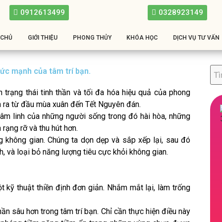
0912613499
0328923149
 CHỦ
GIỚI THIỆU
PHONG THỦY
KHÓA HỌC
DỊCH VỤ TƯ VẤN
ức mạnh của tâm trí bạn.
 trạng thái tinh thần và tối đa hóa hiệu quả của phong
n ra từ đầu mùa xuân đến Tết Nguyên đán.
âm linh của những người sống trong đó hài hòa, những
 rạng rỡ và thu hút hơn.
ong không gian. Chúng ta dọn dẹp và sắp xếp lại, sau đó
h, và loại bỏ năng lượng tiêu cực khỏi không gian.
 kỹ thuật thiền định đơn giản. Nhắm mắt lại, làm trống
n sâu hơn trong tâm trí bạn. Chỉ cần thực hiện điều này