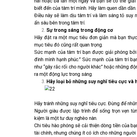
hai hoặc ba lần một ngày và bạn sẽ có thể giả
biết đến của tâm trí mình. Hãy làm quen dần dần.
Điều này sẽ làm dịu tâm trí và làm sáng tỏ suy
ẩn sâu bên trong tâm trí.
Sự trong sáng trong động cơ
Hãy đặt ra một mục tiêu đơn giản mà bạn thự
mục tiêu đó cũng rất quan trọng.
Sức mạnh của tâm trí bạn được giải phóng bởi
đình mình hạnh phúc.” Sức mạnh của tâm trí b
như “gây rắc rối cho người khác” hoặc những độn
ra một động lực trong sáng.
Hãy loại bỏ những suy nghĩ tiêu cực và
Hãy tránh những suy nghĩ tiêu cực. Đừng để nhữn
Người giàu được lập trình để sống trọn vẹn từn
kiệm là một tư duy nghèo nàn.
Chi tiêu hào phóng sẽ cải thiện dòng tiền của bạ
tài chính, nhưng chúng ít có ích cho những người k