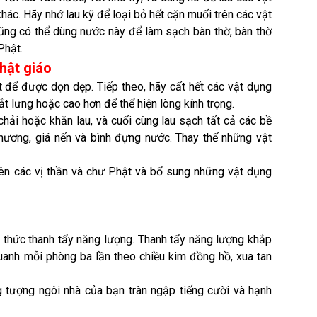
ác. Hãy nhớ lau kỹ để loại bỏ hết cặn muối trên các vật
cũng có thể dùng nước này để làm sạch bàn thờ, bàn thờ
Phật.
hật giáo
t để được dọn dẹp. Tiếp theo, hãy cất hết các vật dụng
ắt lưng hoặc cao hơn để thể hiện lòng kính trọng.
hải hoặc khăn lau, và cuối cùng lau sạch tất cả các bề
hương, giá nến và bình đựng nước. Thay thế những vật
lên các vị thần và chư Phật và bổ sung những vật dụng
i thức thanh tẩy năng lượng. Thanh tẩy năng lượng khắp
uanh mỗi phòng ba lần theo chiều kim đồng hồ, xua tan
g tượng ngôi nhà của bạn tràn ngập tiếng cười và hạnh