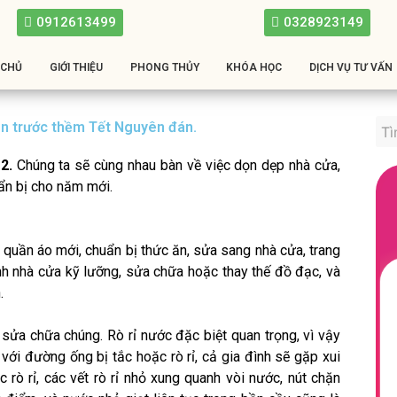
0912613499
0328923149
 CHỦ
GIỚI THIỆU
PHONG THỦY
KHÓA HỌC
DỊCH VỤ TƯ VẤN
n trước thềm Tết Nguyên đán.
2.
Chúng ta sẽ cùng nhau bàn về việc dọn dẹp nhà cửa,
ẩn bị cho năm mới.
quần áo mới, chuẩn bị thức ăn, sửa sang nhà cửa, trang
nh nhà cửa kỹ lưỡng, sửa chữa hoặc thay thế đồ đạc, và
.
 sửa chữa chúng. Rò rỉ nước đặc biệt quan trọng, vì vậy
ới đường ống bị tắc hoặc rò rỉ, cả gia đình sẽ gặp xui
rò rỉ, các vết rò rỉ nhỏ xung quanh vòi nước, nút chặn