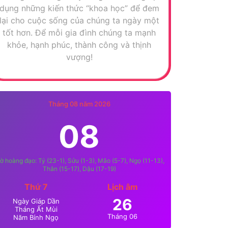
dụng những kiến thức “khoa học” để đem
lại cho cuộc sống của chúng ta ngày một
tốt hơn. Để mỗi gia đình chúng ta mạnh
khỏe, hạnh phúc, thành công và thịnh
vượng!
Tháng 08 năm 2026
08
ờ hoàng đạo: Tý (23-1), Sửu (1-3), Mão (5-7), Ngọ (11-13),
Thân (15-17), Dậu (17-19)
Thứ 7
Lịch âm
26
Ngày Giáp Dần
Tháng Ất Mùi
Tháng 06
Năm Bính Ngọ