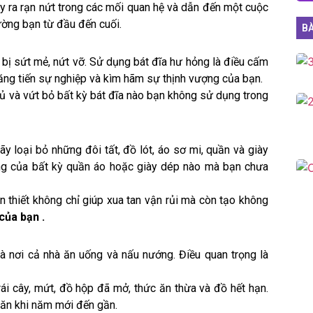
y ra rạn nứt trong các mối quan hệ và dẫn đến một cuộc
iường bạn từ đầu đến cuối.
BÀ
đĩa bị sứt mẻ, nứt vỡ. Sử dụng bát đĩa hư hỏng là điều cấm
ăng tiến sự nghiệp và kìm hãm sự thịnh vượng của bạn.
tủ và vứt bỏ bất kỳ bát đĩa nào bạn không sử dụng trong
y loại bỏ những đôi tất, đồ lót, áo sơ mi, quần và giày
ng của bất kỳ quần áo hoặc giày dép nào mà bạn chưa
 thiết không chỉ giúp xua tan vận rủi mà còn tạo không
của bạn .
à nơi cả nhà ăn uống và nấu nướng. Điều quan trọng là
trái cây, mứt, đồ hộp đã mở, thức ăn thừa và đồ hết hạn.
 ăn khi năm mới đến gần.