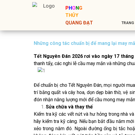
P
H
O
N
G
THỦY
QUANG ĐẠT
TRANG
Những công tác chuẩn bị để mang lại may mắ
Tết Nguyên Đán 2026 rơi vào ngày 17 tháng 
thanh tẩy, các nghi lễ cầu may mắn và những chu
Để chuẩn bị cho Tết Nguyên Đán, mọi người mua 
trí bằng quất và cây hoa, dọn dẹp bàn thờ,
vệ si
đón nhận năng lượng mới để cầu mong may mắn
Sửa chữa và thay thế
Kiểm tra kỹ các vết nứt và hư hỏng trong nhà và
hãy kiểm tra kỹ càng. Nếu bạn bắt đầu năm mới v
xẻo trong năm đó. Ngoài đường ống bị tắc hoặc 