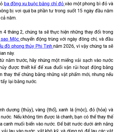
bỏ
ba đồng xu buộc bằng chỉ đỏ
vào một phong bì đỏ và
ông bị vơi quá ba phần tư trong suốt 15 ngày đầu năm
 cả năm.
4 tháng 2, chúng ta sẽ thực hiện những thay đổi trong
m
sao Mộc
chuyển động trùng với ngày đông chí, và đầu
ểu đồ phong thủy Phi Tinh
năm 2026, vì vậy chúng ta sẽ
ian này.
từ năm trước, hãy nhúng một miếng vải sạch vào nước
thủy được thiết kế để xua đuổi vận rủi hoạt động bằng
nên thay thế chúng bằng những vật phẩm mới, nhưng nếu
tẩy lại bằng nước.
 dương (thủy), vàng (thổ), xanh lá (mộc), đỏ (hỏa) và
t nước.
Nếu không tìm được lá chanh, bạn có thể thay thế
thìa canh muối biển vào nước. Để bát nước dưới ánh nắng
vải lau vào nước, vắt khô kỹ, và dùng nó để lau các vật