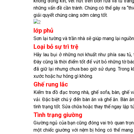
không đóng kín, vết nứt trên bồn rửa và tủ tran
những vấn đề cần tránh. Chúng có thể gây ra “thiệ
giải quyết chúng càng sớm càng tốt.
lớp phủ
Sơn lại tường và trần nhà sẽ giúp mang lại ngu
Loại bỏ sự trì trệ
Hãy lau bụi ở những nơi khuất như phía sau tủ, t
Đây cũng là thời điểm tốt để vứt bỏ những tờ báo
đã giữ lại nhưng chưa bao giờ sử dụng. Trong k
xước hoặc hư hỏng gì không.
Ghế rung lắc
Kiểm tra đồ đạc trong nhà, ghế sofa, bàn, ghế v
vải. Đặc biệt chú ý đến bàn ăn và ghế ăn. Bàn ăn
tình trạng tốt. Sửa chữa hoặc thay thế ngay lập tứ
Tình trạng giường
Giường ngủ của bạn cũng đóng vai trò quan trọn
một chiếc giường với nệm bị hỏng có thể mang