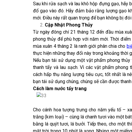
Sau khi rửa sạch và lau khô hộp đựng gạo, hãy 
đổ gạo vào đó. Hãy đảm bảo rằng lượng gạo kh
mới. Điều này rất quan trọng để bạn không bị đói
Cập Nhật Phong Thủy
Từ ngày đông chí 21 tháng 12 đến đầu mùa xuân 
phong thủy để phù hợp với năm mới. Thời điể
mùa xuân 4 tháng 2 là ranh giới phân chia cho
bi
thực hiện những thay đổi này trong khoảng thời g
Nếu bạn tái sử dụng một vật phẩm phong thủy 
thanh tẩy và lau sạch. Vì các vật phẩm phong 
cách hấp thụ năng lượng tiêu cực, tốt nhất là 
bạn tái sử dụng chúng, chúng sẽ cần được thanh 
Cách làm nước tẩy trang
Cho cánh hoa tượng trưng cho năm yếu tố – xanh
trắng (kim loại) – cùng lá chanh tươi vào một bá
bằng lá quýt tươi, lá bưởi. Tiếp theo, cho một 
mặt trời trong 10 phút là xong. Nhúng một miếng 