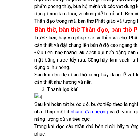
phẩm phong thủy, bùa hộ mệnh và các vật dụng kh
dụng bằng kim loại, vì chúng dễ bị gỉ sét. Bạn 
Thần đạo trong nhà, bàn thờ Phật giáo và tượng 
Bàn thờ, bàn thờ Thần đạo, bàn thờ P
Trước tiên, hãy xin phép các vị thần và chư Phậ
cần thiết và đặt chúng lên bàn ở độ cao ngang th
Đầu tiên, nhẹ nhàng lau sạch bụi bẩn bằng bàn c
mặt bằng nước tẩy rửa. Cũng hãy làm sạch lư 
dụng bị hư hỏng.
Sau khi dọn dẹp bàn thờ xong, hãy dâng lễ vật 
cần thiết như hương và nến.
Thanh lọc khí
Sau khi hoàn tất bước đó, bước tiếp theo là ngh
nhà. Thắp một ít
nhang đàn hương
và đi vòng q
năng lượng cũ và tiêu cực.
Trong khi đọc câu thần chú bên dưới, hãy tưởn
phúc.