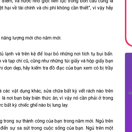
g điểm, và nước nhỏ giọt liên tục trong bồn cầu cũng là
t hại về tài chính và chi phí không cần thiết”, vì vậy hãy
ồn năng lượng mới cho năm mới.
ủ lạnh và trên kệ để loại bỏ những nơi tích tụ bụi bẩn.
 và tạp chí cũ, cũng như những túi giấy và hộp giấy bạn
hi dọn dẹp, hãy kiểm tra đồ đạc của bạn xem có bị trầy
à các vật dụng khác, sửa chữa bất kỳ vết rách nào trên
Gi
 là nơi bạn bày biện thức ăn, vì vậy nó cần phải ở trong
c bất kỳ chiếc ghế nào bị lung lay.
g trong sự thành công của bạn trong năm mới. Ngủ trên
 đến sự sa sút trong cuộc sống của bạn. Ngủ trên một