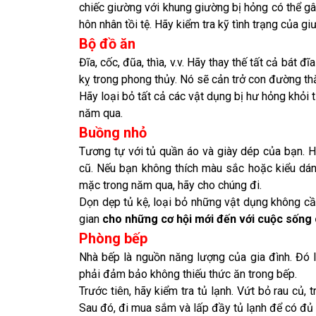
chiếc giường với khung giường bị hỏng có thể gâ
hôn nhân tồi tệ. Hãy kiểm tra kỹ tình trạng của g
Bộ đồ ăn
Đĩa, cốc, đũa, thìa, v.v. Hãy thay thế tất cả bát 
kỵ trong phong thủy. Nó sẽ cản trở con đường th
Hãy loại bỏ tất cả các vật dụng bị hư hỏng khỏi 
năm qua.
Buồng nhỏ
Tương tự với tủ quần áo và giày dép của bạn. Hã
cũ. Nếu bạn không thích màu sắc hoặc kiểu dá
mặc trong năm qua, hãy cho chúng đi.
Dọn dẹp tủ kệ, loại bỏ những vật dụng không cần
gian
cho những cơ hội mới đến với cuộc sống 
P
hòng bếp
Nhà bếp là nguồn năng lượng của gia đình. Đó l
phải đảm bảo không thiếu thức ăn trong bếp.
Trước tiên, hãy kiểm tra tủ lạnh. Vứt bỏ rau củ, 
Sau đó, đi mua sắm và lấp đầy tủ lạnh để có đủ