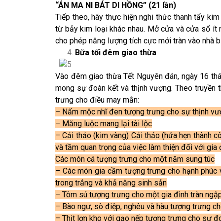
“ÁN MA NI BÁT DI HỒNG” (21 lần)
Tiếp theo, hãy thực hiện nghi thức thanh tẩy k
từ bảy kim loại khác nhau. Mở cửa và cửa sổ ít 
cho phép năng lượng tích cực mới tràn vào nhà b
Bữa tối đêm giao thừa
Vào đêm giao thừa Tết Nguyên đán, ngày 16 thán
mong sự đoàn kết và thịnh vượng. Theo truyền 
trưng cho điều may mắn:
– Nấm mộc nhĩ đen tượng trưng cho sự thịnh v
– Măng luộc mang lại tài lộc
– Cải thảo (kim vàng)
Cải thảo (hứa hẹn thành c
và tầm quan trọng của việc làm thiện đối với gia 
Các món cá tượng trưng cho một năm sung túc
– Các món gia cầm tượng trưng cho hạnh phúc v
trong trắng và khả năng sinh sản
– Tôm sú tượng trưng cho một gia đình tràn ngập
– Bào ngư, sò điệp, nghêu và hàu tượng trưng c
– Thịt lợn kho với gạo nếp tượng trưng cho sự đo