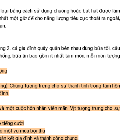
im loại bằng cách sử dụng chuông hoặc bát hát được làm
nhất một giờ để cho năng lượng tiêu cực thoát ra ngoài,
ạn.
g 2, cả gia đình quây quần bên nhau dùng bữa tối, cầu
thống, bữa ăn bao gồm ít nhất tám món, mỗi món tượng
ượng
ông). Chúng tượng trưng cho sự thanh tịnh trong tâm hồn
đình.
à một cuộc hôn nhân viên mãn. Vịt tượng trưng cho sự
 tiếng cười
ho một vụ mùa bội thu
àn kết gia đình và thành công chung;